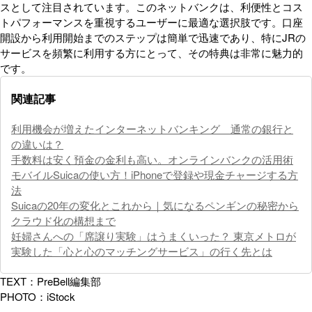
スとして注目されています。このネットバンクは、利便性とコス
トパフォーマンスを重視するユーザーに最適な選択肢です。口座
開設から利用開始までのステップは簡単で迅速であり、特にJRの
サービスを頻繁に利用する方にとって、その特典は非常に魅力的
です。
関連記事
利用機会が増えたインターネットバンキング 通常の銀行と
の違いは？
手数料は安く預金の金利も高い。オンラインバンクの活用術
モバイルSuicaの使い方！iPhoneで登録や現金チャージする方
法
Suicaの20年の変化とこれから｜気になるペンギンの秘密から
クラウド化の構想まで
妊婦さんへの「席譲り実験」はうまくいった？ 東京メトロが
実験した「心と心のマッチングサービス」の行く先とは
TEXT：PreBell編集部
PHOTO：iStock