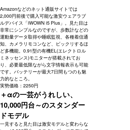
Amazonなどのネット通販サイトでは
2,000円前後で購入可能な激安ウェアラブ
ルデバイス「iWOWN i5 Plus」。見た目は
非常にシンプルなのですが、歩数計などの
運動量データ取得や睡眠監視、各種着信通
知、カメラリモコンなど、ビックリするほ
ど多機能。0.91型の有機EL(エレクトロル
ミネッセンス)モニターが搭載されてお
り、必要最低限ながら文字情報表示も可能
です。バッテリーが最大7日間もつのも魅
力的なところ。
実勢価格：2250円
＋αの一芸がうれしい、
10,000円台～のスタンダー
ドモデル
一見すると見た目は激安モデルと変わらな