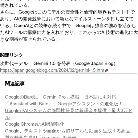
備されている。
さらに、Googleはこのモデルの安全性と倫理的境界もテスト中で
あり、AIの開発競争において新たなマイルストーンを打ち立てて
いる。OpenAIとの競争が続く中で、Googleは独自の強みを活かし
たAIツールの構築に力を入れており、これからのAI技術の進化に大
きな期待が寄せられている。
関連リンク
次世代モデル、 Gemini 1.5 を発表（Google Japan Blog）
https://japan.googleblog.com/2024/02/gemini-15.html
関連記事
GoogleのBardに「Gemini Pro」搭載 日本語にも対応
「Assistant with Bard」、Googleアシスタントの進化版！
GoogleがAIシステムの脆弱性発見に報奨金を提供！最大3万ド
ル
Google ChromeのAI機能強化
Google、テキストや画像から超リアルな動画を生成する高品
質な動画生成AI「Lumiere」を発表