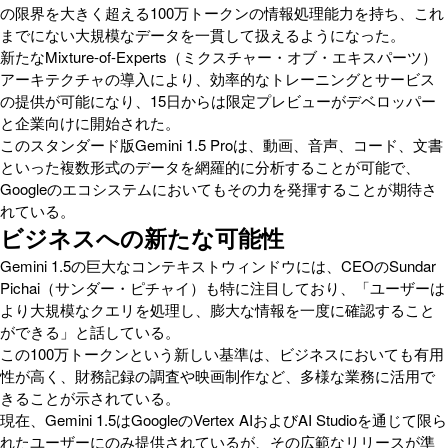
の限界を大きく超える100万トークンの情報処理能力を持ち、これ
までにない大規模なデータを一貫して扱えるようになった。
新たなMixture-of-Experts（ミクスチャー・オブ・エキスパーツ）
アーキテクチャの導入により、効率的なトレーニングとサービス
の提供が可能になり、15日からは限定プレビューがデベロッパー
と企業向けに開始された。
このスタンダード版Gemini 1.5 Proは、動画、音声、コード、文書
といった複数形式のデータを網羅的に分析することが可能で、
Googleのエコシステムにおいてもその力を発揮することが期待さ
れている。
ビジネスへの新たな可能性
Gemini 1.5の巨大なコンテキストウィンドウには、CEOのSundar
Pichai（サンダー・ピチャイ）も特に注目しており、「ユーザーは
より大規模なクエリを処理し、膨大な情報を一度に確認すること
ができる」と話している。
この100万トークンという新しい基準は、ビジネスにおいても有用
性が高く、財務記録の調査や映画制作など、多様な業務に活用で
きることが示されている。
現在、Gemini 1.5はGoogleのVertex AIおよびAI Studioを通じて限ら
れたユーザーにのみ提供されているが、その広範なリリースが準