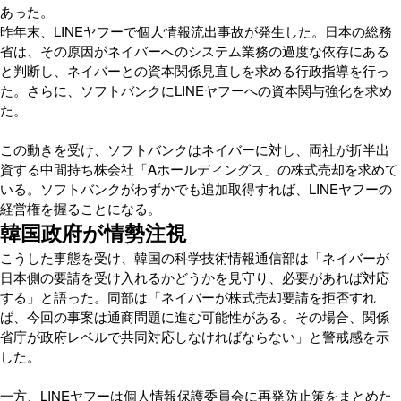
あった。
昨年末、LINEヤフーで個人情報流出事故が発生した。日本の総務
省は、その原因がネイバーへのシステム業務の過度な依存にある
と判断し、ネイバーとの資本関係見直しを求める行政指導を行っ
た。さらに、ソフトバンクにLINEヤフーへの資本関与強化を求め
た。
この動きを受け、ソフトバンクはネイバーに対し、両社が折半出
資する中間持ち株会社「Aホールディングス」の株式売却を求めて
いる。ソフトバンクがわずかでも追加取得すれば、LINEヤフーの
経営権を握ることになる。
韓国政府が情勢注視
こうした事態を受け、韓国の科学技術情報通信部は「ネイバーが
日本側の要請を受け入れるかどうかを見守り、必要があれば対応
する」と語った。同部は「ネイバーが株式売却要請を拒否すれ
ば、今回の事案は通商問題に進む可能性がある。その場合、関係
省庁が政府レベルで共同対応しなければならない」と警戒感を示
した。
一方、LINEヤフーは個人情報保護委員会に再発防止策をまとめた