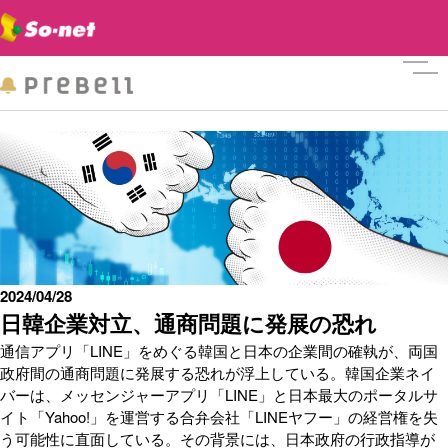
メニ
2024/04/28
日韓企業対立、通商問題に発展の恐れ
通信アプリ「LINE」をめぐる韓国と日本の企業間の確執が、両国
政府間の通商問題に発展する恐れが浮上している。韓国企業ネイ
バーは、メッセンジャーアプリ「LINE」と日本最大のポータルサ
イト「Yahoo!」を運営する合弁会社「LINEヤフー」の経営権を失
う可能性に直面している。その背景には、日本政府の行政指導が