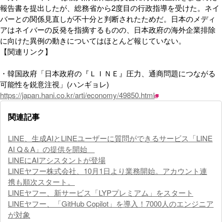
報告書を提出したが、総務省から2度目の行政指導を受けた。ネイ
バーとの関係見直しが不十分と判断されたためだ。日本のメディ
アはネイバーの反発を指摘するものの、日本政府の海外企業排除
に向けた異例の動きについてはほとんど報じていない。
【関連リンク】
・韓国政府「日本政府の『ＬＩＮＥ』圧力、通商問題につながる
可能性を鋭意注視」(ハンギョレ)
https://japan.hani.co.kr/arti/economy/49850.html
関連記事
LINE、生成AIとLINEユーザーに質問ができるサービス「LINE
AI Q＆A」の提供を開始
LINEにAIアシスタントが登場
LINEヤフー株式会社、10月1日より業務開始。アカウント連
携も順次スタート。
LINEヤフー、新サービス「LYPプレミアム」をスタート
LINEヤフー、「GitHub Copilot」を導入！7000人のエンジニア
が対象