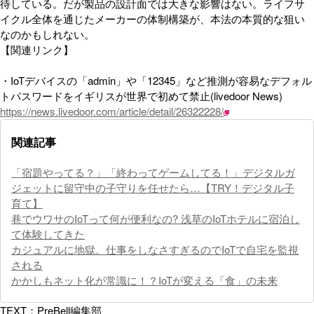
待している。だが製品の設計面では大きな影響はない。ライフサ
イクル全体を通じたメーカーの体制構築が、本法の本質的な狙い
なのかもしれない。
【関連リンク】
・IoTデバイスの「admin」や「12345」など推測が容易なデフォル
トパスワードをイギリスが世界で初めて禁止(livedoor News)
https://news.livedoor.com/article/detail/26322228/
関連記事
「宿題やってる？」「終わってゲームしてる！」デジタルガ
ジェットに留守中の子守りを任せたら…【TRY！デジタル子
育て】
巷でウワサのIoTって何が便利なの? 浅草のIoTホテルに宿泊し
て体験してきた
カジュアルに地獄。仕事をしなさすぎるのでIoTで自宅を監視
される
かかしもネット化が常識に！？IoTが変える「食」の未来
TEXT：PreBell編集部