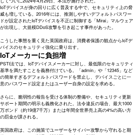
してついに2024年4月29日、本法が施行された。
IoTデバイスが身の回りに広く普及する中で、セキュリティ上の脅
威も増している。2016年には、推測しやすいデフォルトパスワー
ドが設定されたIoTデバイスを不正に制御する「Mirai」マルウェア
が出現し、大規模DDoS攻撃を引き起こす事件があった。
こうした事態を重く見た英国政府は、消費者保護の観点からIoTデ
バイスのセキュリティ強化に乗り出す。
IoTメーカーに負担増
PSTI法では、IoTデバイスメーカーに対し、最低限のセキュリティ
基準を満たすことを義務付けている。「admin」や「12345」など
の簡単すぎるデフォルトパスワードを禁止し、デバイスごとに一
意のパスワード設定またはユーザー自身の設定を求める。
さらに、脆弱性の報告を受ける体制の整備や、セキュリティ更新
サポート期間の明示も義務化された。法令違反の場合、最大1000
万ポンド（約19億7千万）または年間全世界売上高の4%の高い方
の罰金が課される。
英国政府は、この施策でユーザーをサイバー攻撃から守れると期