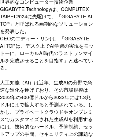
世界的なコンピューター技術企業
GIGABYTE Technologyは、COMPUTEX
TAIPEI 2024に先駆けて、「GIGABYTE AI
TOP」と呼ばれる画期的なソリューション
を発表した。
CEOのエディー・リンは、「GIGABYTE
AI TOPは、デスク上でAI学習の実現をモッ
トーに、ローカルAI時代のラストワンマイ
ルを完成させることを目指す」と述べてい
る。
人工知能（AI）は近年、生成AIの分野で急
速な進化を遂げており、その市場規模は
2022年の400億ドルから2032年には1.3兆
ドルにまで拡大すると予測されている。し
かし、プライベートクラウドやオンプレミ
スでカスタマイズされた生成AIを利用する
には、技術的なハードル、予算制約、セッ
トアップの手間、セキュリティ上の課題な