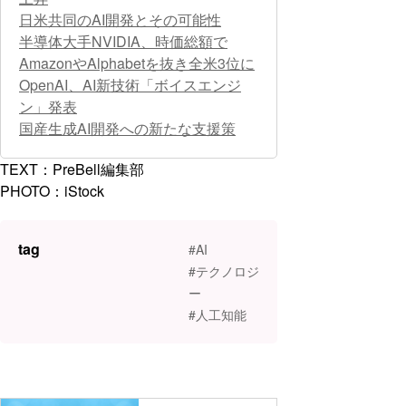
日米共同のAI開発とその可能性
半導体大手NVIDIA、時価総額で
AmazonやAlphabetを抜き全米3位に
OpenAI、AI新技術「ボイスエンジ
ン」発表
国産生成AI開発への新たな支援策
TEXT：PreBell編集部
PHOTO：iStock
tag
#AI
#テクノロジ
ー
#人工知能