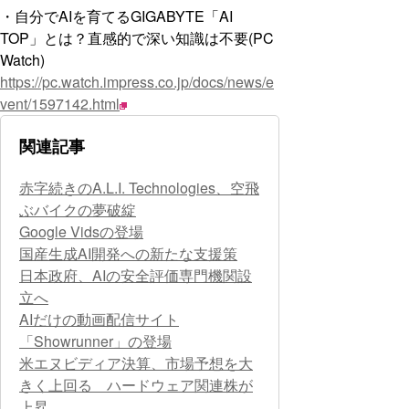
・自分でAIを育てるGIGABYTE「AI
TOP」とは？直感的で深い知識は不要(PC
Watch)
https://pc.watch.impress.co.jp/docs/news/e
vent/1597142.html
関連記事
赤字続きのA.L.I. Technologies、空飛
ぶバイクの夢破綻
Google Vidsの登場
国産生成AI開発への新たな支援策
日本政府、AIの安全評価専門機関設
立へ
AIだけの動画配信サイト
「Showrunner」の登場
米エヌビディア決算、市場予想を大
きく上回る ハードウェア関連株が
上昇