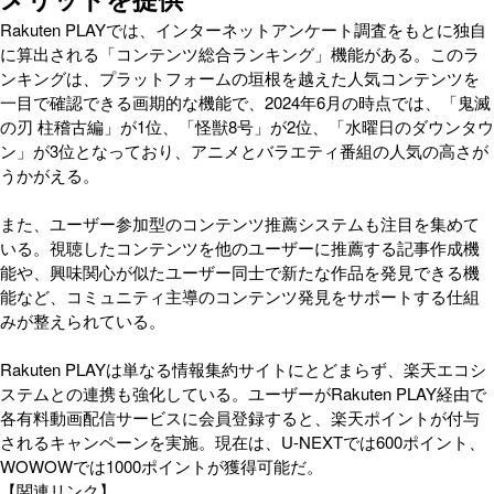
Rakuten PLAYでは、インターネットアンケート調査をもとに独自
に算出される「コンテンツ総合ランキング」機能がある。このラ
ンキングは、プラットフォームの垣根を越えた人気コンテンツを
一目で確認できる画期的な機能で、2024年6月の時点では、「鬼滅
の刃 柱稽古編」が1位、「怪獣8号」が2位、「水曜日のダウンタウ
ン」が3位となっており、アニメとバラエティ番組の人気の高さが
うかがえる。
また、ユーザー参加型のコンテンツ推薦システムも注目を集めて
いる。視聴したコンテンツを他のユーザーに推薦する記事作成機
能や、興味関心が似たユーザー同士で新たな作品を発見できる機
能など、コミュニティ主導のコンテンツ発見をサポートする仕組
みが整えられている。
Rakuten PLAYは単なる情報集約サイトにとどまらず、楽天エコシ
ステムとの連携も強化している。ユーザーがRakuten PLAY経由で
各有料動画配信サービスに会員登録すると、楽天ポイントが付与
されるキャンペーンを実施。現在は、U-NEXTでは600ポイント、
WOWOWでは1000ポイントが獲得可能だ。
【関連リンク】