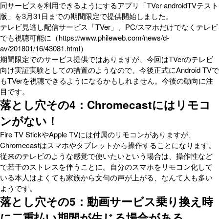
同サービスを利用できるようにするアプリ「TVer androidTVテスト
版」を3月31日までの期間限定で提供開始しました。
テレビ見逃し配信サービス「TVer」、PC/スマホだけでなくテレビ
でも視聴可能に（https://www.phileweb.com/news/d-
av/201801/16/43081.html）
期間限定でのサービス提供ではありますが、今回はTVerのテレビ
向け実証実験としての措置のようなので、今後正式にAndroid TVで
もTVerを視聴できるようになるかもしれません。今後の動向に注
目です。
落とし穴その4：Chromecastにはリモコ
ンがない！
Fire TV StickやApple TVには付属のリモコンがありますが、
Chromecastはスマホやタブレットから操作することになります。
従来のテレビのような感覚で使いたいという場合は、操作性など
で若干のストレスを伴うことに。自分のスマホをリモコン化して
いる本人はよくても家族から文句の声が上がる、なんて人も多い
ようです。
落とし穴その5：動画サービス乗り換え時
に二重払い期間が生じる場合がある