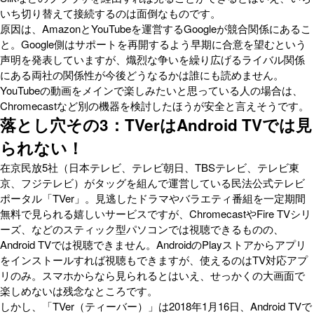
いち切り替えて接続するのは面倒なものです。
原因は、AmazonとYouTubeを運営するGoogleが競合関係にあるこ
と。Google側はサポートを再開するよう早期に合意を望むという
声明を発表していますが、熾烈な争いを繰り広げるライバル関係
にある両社の関係性が今後どうなるかは誰にも読めません。
YouTubeの動画をメインで楽しみたいと思っている人の場合は、
Chromecastなど別の機器を検討したほうが安全と言えそうです。
落とし穴その3：TVerはAndroid TVでは見
られない！
在京民放5社（日本テレビ、テレビ朝日、TBSテレビ、テレビ東
京、フジテレビ）がタッグを組んで運営している民法公式テレビ
ポータル「TVer」。見逃したドラマやバラエティ番組を一定期間
無料で見られる嬉しいサービスですが、ChromecastやFire TVシリ
ーズ、などのスティック型パソコンでは視聴できるものの、
Android TVでは視聴できません。AndroidのPlayストアからアプリ
をインストールすれば視聴もできますが、使えるのはTV対応アプ
リのみ。スマホからなら見られるとはいえ、せっかくの大画面で
楽しめないは残念なところです。
しかし、「TVer（ティーバー）」は2018年1月16日、Android TVで