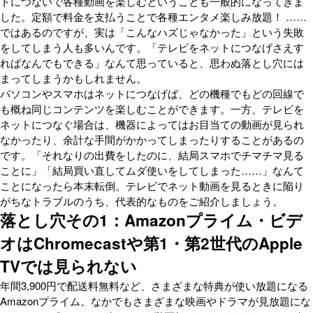
トにつないで各種動画を楽しむということも一般的になってきま
した。定額で料金を支払うことで各種エンタメ楽しみ放題！ ……
ではあるのですが、実は「こんなハズじゃなかった」という失敗
をしてしまう人も多いんです。「テレビをネットにつなげさえす
ればなんでもできる」なんて思っていると、思わぬ落とし穴には
まってしまうかもしれません。
パソコンやスマホはネットにつなげば、どの機種でもどの回線で
も概ね同じコンテンツを楽しむことができます。一方、テレビを
ネットにつなぐ場合は、機器によってはお目当ての動画が見られ
なかったり、余計な手間がかかってしまったりすることがあるの
です。「それなりの出費をしたのに、結局スマホでチマチマ見る
ことに」「結局買い直してムダ使いをしてしまった……」なんて
ことになったら本末転倒。テレビでネット動画を見るときに陥り
がちなトラブルのうち、代表的なものをご紹介しましょう。
落とし穴その1：Amazonプライム・ビデ
オはChromecastや第1・第2世代のApple
TVでは見られない
年間3,900円で配送料無料など、さまざまな特典が使い放題になる
Amazonプライム。なかでもさまざまな映画やドラマが見放題にな