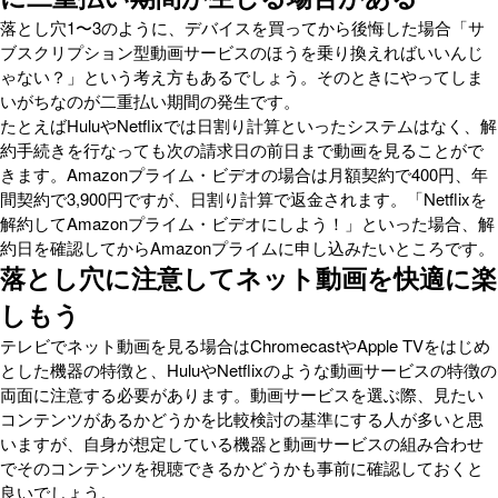
落とし穴1〜3のように、デバイスを買ってから後悔した場合「サ
ブスクリプション型動画サービスのほうを乗り換えればいいんじ
ゃない？」という考え方もあるでしょう。そのときにやってしま
いがちなのが二重払い期間の発生です。
たとえばHuluやNetflixでは日割り計算といったシステムはなく、解
約手続きを行なっても次の請求日の前日まで動画を見ることがで
きます。Amazonプライム・ビデオの場合は月額契約で400円、年
間契約で3,900円ですが、日割り計算で返金されます。「Netflixを
解約してAmazonプライム・ビデオにしよう！」といった場合、解
約日を確認してからAmazonプライムに申し込みたいところです。
落とし穴に注意してネット動画を快適に楽
しもう
テレビでネット動画を見る場合はChromecastやApple TVをはじめ
とした機器の特徴と、HuluやNetflixのような動画サービスの特徴の
両面に注意する必要があります。動画サービスを選ぶ際、見たい
コンテンツがあるかどうかを比較検討の基準にする人が多いと思
いますが、自身が想定している機器と動画サービスの組み合わせ
でそのコンテンツを視聴できるかどうかも事前に確認しておくと
良いでしょう。