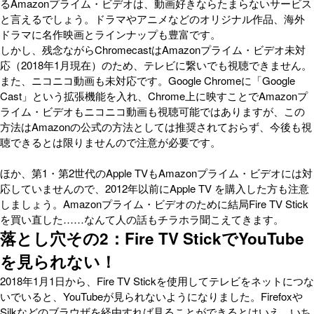
るAmazonプライム・ビデオは、動画好きならたまらないサービス
と言えるでしょう。ドラマやアニメなどのオリジナル作品、海外
ドラマに名作映画とラインナップも豊富です。
しかし、残念ながらChromecastはAmazonプライム・ビデオ未対
応（2018年1月現在）のため、テレビに繋いでも視聴できません。
また、ニコニコ動画も未対応です。Google Chromeに「Google
Cast」という拡張機能を入れ、Chrome上に映すことでAmazonプ
ライム・ビデオもニコニコ動画も視聴可能ではありますが、この
方法はAmazonの公式の方法としては推奨されておらず、今後も視
聴できるとは限りませんので注意が必要です。
ほか、第1・第2世代のApple TVもAmazonプライム・ビデオには対
応していませんので、2012年以前にApple TV を購入した方も注意
しましょう。Amazonプライム・ビデオのために結局Fire TV Stick
を買い直した……なんて人の話もチラホラ聞こえてきます。
落とし穴その2：Fire TV StickでYouTube
を見られない！
2018年1月1日から、Fire TV Stickを使用してテレビをネットにつな
いでいると、YouTubeが見られないようになりました。Firefoxや
Silkなどのブラウザを経由すれば見ることができるとはいえ、いち