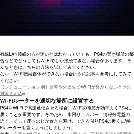
有線LAN接続の方が速いとはわかっていても、PS4の置き場所の都
合などでどうしてもWi-Fiでしか接続できない場合があります。そ
んなときはこちらの方法を試してみてください。
なお、Wi-Fi接続自体ができない場合は次の記事を参考にしてみて
ください。
【シチュエーション別】自宅や外出先でWi-Fiが繋がらないときの
対策まとめ
Wi-Fiルーターを適切な場所に設置する
PS4をWi-Fiで高速通信させる場合、Wi-Fiの電波が効率よくPS4に
届くことが重要です。そのため、水回り、カバー、情報分電盤の
近く、そして床へのじか置きを避け、できる限りPS4の近くにWi-
Fiルーターを置くようにしましょう。
参考：
自宅のWi-Fiルーターはどこに置くのが正解!? 最適な設置場