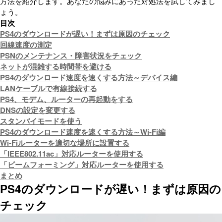
方法を紹介します。あなたの悩みにあった対処法を試してみまし
ょう。
目次
PS4のダウンロードが遅い！まずは原因のチェック
回線速度の測定
PSNのメンテナンス・障害状況をチェック
ネットが混雑する時間帯を避ける
PS4のダウンロード速度を速くする方法～デバイス編
LANケーブルで有線接続する
PS4、モデム、ルーターの再起動をする
DNSの設定を変更する
スタンバイモードを使う
PS4のダウンロード速度を速くする方法～Wi-Fi編
Wi-Fiルーターを適切な場所に設置する
「IEEE802.11ac」対応ルーターを使用する
「ビームフォーミング」対応ルーターを使用する
まとめ
PS4のダウンロードが遅い！まずは原因の
チェック