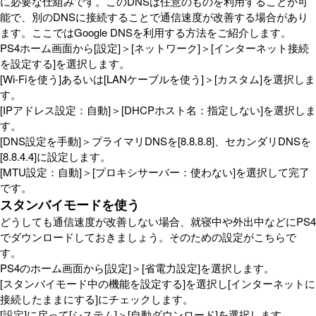
に必要な仕組みです。このDNSは任意のものを利用することが可
能で、別のDNSに接続することで通信速度が改善する場合があり
ます。ここではGoogle DNSを利用する方法をご紹介します。
PS4ホーム画面から[設定]＞[ネットワーク]＞[インターネット接続
を設定する]を選択します。
[Wi-Fiを使う]あるいは[LANケーブルを使う]＞[カスタム]を選択しま
す。
[IPアドレス設定：自動]＞[DHCPホスト名：指定しない]を選択しま
す。
[DNS設定を手動]＞プライマリDNSを[8.8.8.8]、セカンダリDNSを
[8.8.4.4]に設定します。
[MTU設定：自動]＞[プロキシサーバー：使わない]を選択して完了
です。
スタンバイモードを使う
どうしても通信速度が改善しない場合、就寝中や外出中などにPS4
でダウンロードしておきましょう。そのための設定がこちらで
す。
PS4のホーム画面から[設定]＞[省電力設定]を選択します。
[スタンバイモード中の機能を設定する]を選択し[インターネットに
接続したままにする]にチェックします。
[設定]に戻って[システム]＞[自動ダウンロード]を選択します。