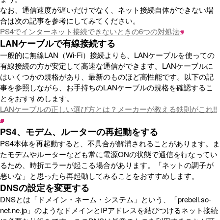
なお、通信速度が遅いだけでなく、ネット接続自体ができない場
合は次の記事を参考にしてみてください。
PS4でインターネット接続できないときの6つの対処法
LANケーブルで有線接続する
一般的に無線LAN（Wi-Fi）接続よりも、LANケーブルを使っての
有線接続の方が安定して高速な通信ができます。LANケーブルに
はいくつかの規格があり、最新のものほど高性能です。以下の記
事を参照しながら、お手持ちのLANケーブルの規格を確認するこ
とをおすすめします。
LANケーブルの正しい選び方とは？メーカーが教える鉄則がこれ!!
PS4、モデム、ルーターの再起動をする
PS4本体を再起動すると、不具合が解消されることがあります。ま
たモデムやルーターなども常に電源ONの状態で通信を行なってい
るため、時折エラーが起こる場合があります。「ネットの調子が
悪いな」と思ったら再起動してみることをおすすめします。
DNSの設定を変更する
DNSとは「ドメイン・ネーム・システム」という、「prebell.so-
net.ne.jp」のようなドメインとIPアドレスを結びつけるネット接続