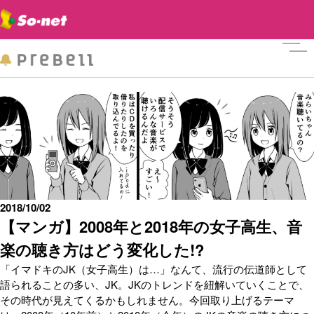
メニ
2018/10/02
【マンガ】2008年と2018年の女子高生、音
楽の聴き方はどう変化した!?
「イマドキのJK（女子高生）は…」なんて、流行の伝道師として
語られることの多い、JK。JKのトレンドを紐解いていくことで、
その時代が見えてくるかもしれません。今回取り上げるテーマ