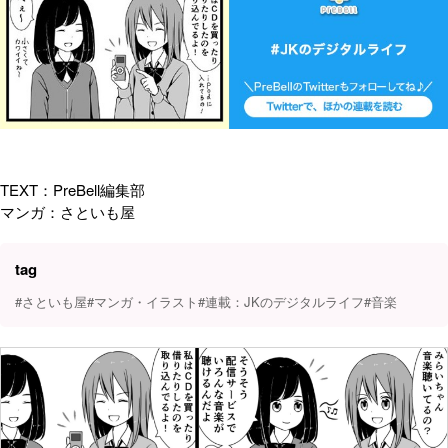
TEXT：PreBell編集部
マンガ：さといも屋
tag
#さといも屋
#マンガ・イラスト
#連載：JKのデジタルライフ
#音楽