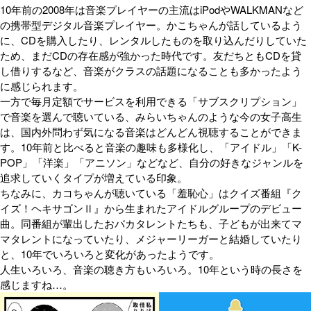
10年前の2008年は音楽プレイヤーの主流はiPodやWALKMANなど
の携帯型デジタル音楽プレイヤー。かこちゃんが話しているよう
に、CDを購入したり、レンタルしたものを取り込んだりしていた
ため、まだCDの存在感が強かった時代です。友だちともCDを貸
し借りするなど、音楽がクラスの話題になることも多かったよう
に感じられます。
一方で毎月定額でサービスを利用できる「サブスクリプション」
で音楽を選んで聴いている、みらいちゃんのような今の女子高生
は、国内外問わず気になる音楽はどんどん視聴することができま
す。10年前と比べると音楽の趣味も多様化し、「アイドル」「K-
POP」「洋楽」「アニソン」などなど、自分の好きなジャンルを
追求していくタイプが増えている印象。
ちなみに、カコちゃんが聴いている「羞恥心」はクイズ番組『ク
イズ！ヘキサゴンⅡ』から生まれたアイドルグループのデビュー
曲。同番組が輩出したおバカタレントたちも、子どもが出来てマ
マタレントになっていたり、メジャーリーガーと結婚していたり
と、10年でいろいろと変化があったようです。
人生いろいろ、音楽の聴き方もいろいろ。10年という時の長さを
感じますね…。