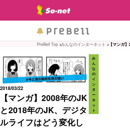
PreBell Top
みんなのインターネット
【マンガ】2
み
ん
な
の
イ
ン
2018/03/22
タ
【マンガ】2008年のJK
ー
ネ
ッ
と2018年のJK、デジタ
ト
ルライフはどう変化し