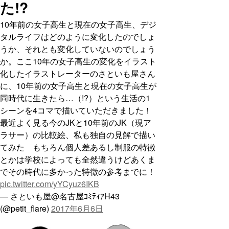
た!?
10年前の女子高生と現在の女子高生、デジ
タルライフはどのように変化したのでしょ
うか、それとも変化していないのでしょう
か。ここ10年の女子高生の変化をイラスト
化したイラストレーターのさといも屋さん
に、10年前の女子高生と現在の女子高生が
同時代に生きたら…（!?）という生活の1
シーンを4コマで描いていただきました！
最近よく見る今のJKと10年前のJK（現ア
ラサー）の比較絵、私も独自の見解で描い
てみた もちろん個人差あるし制服の特徴
とかは学校によっても全然違うけどあくま
でその時代に多かった特徴の参考までに！
pic.twitter.com/yYCyuz6IKB
— さといも屋@名古屋ｺﾐﾃｨｱH43
(@petit_flare)
2017年6月6日