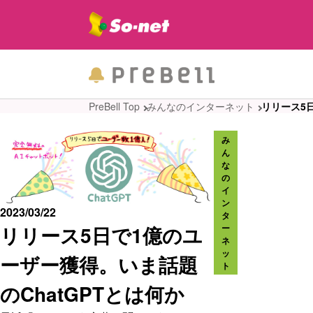
PreBell Top
みんなのインターネット
​リリース5
み
ん
な
の
イ
ン
2023/03/22
タ
​リリース5日で1億のユ
ー
ネ
ッ
ーザー獲得。いま話題
ト
のChatGPTとは何か