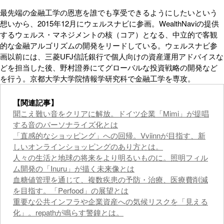
最先端の金融工学の恩恵を誰でも享受できるようにしたいという
想いから、2015年12月にウェルスナビに参画。WealthNaviの提供
するウェルス・マネジメントの核（コア）となる、中立的で客観
的な金融アルゴリズムの開発をリードしている。ウェルスナビ参
画以前には、三菱UFJ信託銀行で個人向けの資産運用アドバイスな
どを担当した後、野村證券にてグローバルな投資戦略の開発など
を行う。京都大学大学院情報学研究科で金融工学を専攻。
【関連記事】
聞こえ難い音をクリアに解放。ドイツ企業「Mimi」が提唱
する音のパーソナライズ化とは
「直感的なショッピング」への回帰。Vviinnが目指す、新
しいオンラインショッピングのあり方とは。
人々の生活と地球の将来をより明るいものに。照明フィル
ム開発の「Inuru」が描く未来像とは
血糖値管理を通じて、複数疾患の予防・治療、医療費削減
を目指す。「Perfood」の展望とは
重要な公共インフラや企業資産への気候リスクを「見える
化」。repathが鳴らす警鐘とは。