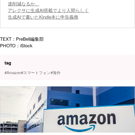
達削減なるか。
アレクサに生成AI搭載でより人間らしく
生成AIで書いたKindle本に申告義務
TEXT：PreBell編集部
PHOTO：iStock
tag
#Amazon
#スマートフォン
#海外