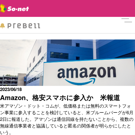
メニ
2023/06/18
Amazon、格安スマホに参入か 米報道
米アマゾン・ドット・コムが、低価格または無料のスマートフォ
ン事業に参入することを検討していると、米ブルームバーグが6月
2日に報道した。アマゾンは通信回線を持たないことから、複数の
無線通信事業者と協議していると匿名の関係者が明らかにしたと
いう。