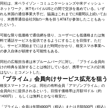
同社は、米ベライゾン・コミュニケーションズや米ディッシュ・
ネットワーク、米TモバイルUSとの間で交渉を進めている。いず
れも米国の通信事業大手だ。協議はこれまでに6週間以上続いてお
り、米携帯通信会社3強の一角を担うAT&Tが参加したこともあっ
たという。
可能な限り低価格で通信網を借り、ユーザーにも低価格または無
料で通話サービスを提供できるようにすることを目指す。ただ
し、サービス開始までにはまだ時間がかかり、格安スマホ事業へ
の参入自体が頓挫する可能性もある。
同社の広報担当者は米ブルームバーグに対し、「プライム会員向
けの特典を追加することは検討しているが、携帯サービスの計画
はない」とコメントした。
「プライム」会員向けサービス拡充を狙う
格安スマートフォンは、同社の有料会員「アマゾンプライム」の
会員向けに提供されるという。目指す価格帯は月額10ドル（約
1400円）、もしくは無料とかなり格安だ。
「プライム」会員は年間4900円（税込）または月額500円（税込）