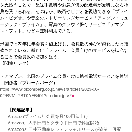
を支払うことで、配送手数料やお急ぎ便の配達料が無料になる特
典を受けられる。そのほか、映画やビデオを視聴できる「プライ
ム・ビデオ」や音楽のストリーミングサービス「アマゾン・ミュ
ージック・プライム」、写真のクラウド保存サービス「アマゾ
ン・フォト」などを無料利用できる。
米国では22年に年会費を値上げし、会員数の伸びが鈍化したと指
摘されている。新たに「プライム」会員向けのサービスを拡充す
ることで会員数の増加を狙う。
【関連リンク】
・アマゾン、米国のプライム会員向けに携帯電話サービスを検討
－関係者（ブルームバーグ）
https://www.bloomberg.co.jp/news/articles/2023-06-
02/RVML7BT0AFB401?srnd=cojp-v2
【関連記事】
Amazonプライム年会費を月100円値上げ
Amazon、人事部門とクラウド部門で解雇開始
Amazonと三井不動産レジデンシャルリースが協業、再配