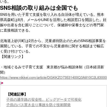
いる。
SNS相談の取り組みは全国でも
SNSを用いた子育て支援を取り入れる自治体が増えている。熊本
県高森町は8月、メールやLINEを活用した相談窓口を開設した。妊
娠や出産を含む困りごとについて、保健師や栄養士などの専門家
に直接相談できる。
北海道上砂川町は2月から、児童虐待防止のためのSNS相談事業を
展開している。子育ての不安から児童虐待に関する相談まで幅広
く受け付けている。
【関連リンク】
・地域ぐるみで子育て支援 東京都が悩み相談体制（日本経済新
聞）
https://www.nikkei.com/article/DGKKZO73531400Q3A810C2L83000
/
【関連記事】
子供の通学路の安全性、ビッグデータで可視化
子供のバス置き去り事故を防ぐ技術開発