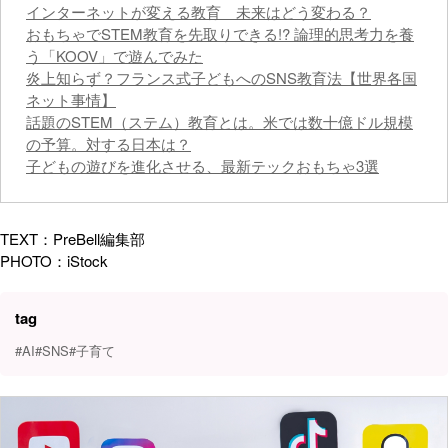
インターネットが変える教育 未来はどう変わる？
おもちゃでSTEM教育を先取りできる!? 論理的思考力を養
う「KOOV」で遊んでみた
炎上知らず？フランス式子どもへのSNS教育法【世界各国
ネット事情】
話題のSTEM（ステム）教育とは。米では数十億ドル規模
の予算。対する日本は？
子どもの遊びを進化させる、最新テックおもちゃ3選
TEXT：PreBell編集部
PHOTO：iStock
tag
#AI
#SNS
#子育て