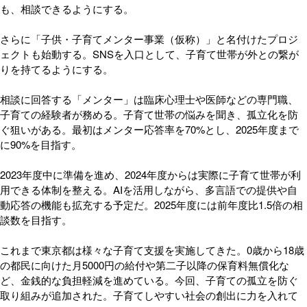
も、相談できるようにする。
さらに「子供・子育てメンター事業（仮称）」と名付けたプロジ
ェクトも始動する。SNSを入口として、子育て世帯が外との繋が
りを持てるようにする。
相談に回答する「メンター」は臨床心理士や医師などの専門職、
子育ての経験者が務める。子育て世帯の悩みを聞き、孤立化を防
ぐ狙いがある。最初はメンター応答率を70%とし、2025年度まで
に90%を目指す。
2023年度中に準備を進め、2024年度からは実際に子育て世帯が利
用できる体制を整える。AIを活用しながら、多言語での提供や自
動応答の機能も拡充する予定だ。2025年度には前年度比1.5倍の相
談数を目指す。
これまで東京都は様々な子育て支援を実施してきた。0歳から18歳
の都民に向けた月5000円の給付や第二子以降の保育料無償化な
ど、金銭的な負担軽減を進めている。今回、子育ての孤立を防ぐ
取り組みが追加された。子育てしやすい社会の創出に力を入れて