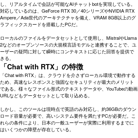
し、リアルタイムで会話が可能なAIチャットbotを実現している。
対応しているのは、GeForce RTX 30／40シリーズやNVIDIA RTX
Ampere／Ada世代のアーキテクチャを備え、VRAM 8GB以上のグ
ラフィックスカードを搭載したPCだ。
ローカルのファイルをデータセットとして使用し、MistralやLlama
2などのオープンソースの大規模言語モデルと連携することで、ユ
ーザーの疑問に対して瞬時にコンテキストに応じた回答を提供で
きる。
「Chat with RTX」の特徴
「Chat with RTX」は、クラウドを介さずローカル環境で動作する
ため、高速なレスポンスと強固なセキュリティが最大のメリット
である。様々なファイル形式のテキストデータや、YouTubeの動画
URLなどもデータセットとして取り込める。
しかし、このツールは現時点で英語のみ対応し、約36GBのダウン
ロード容量が必要で、高いシステム要件を満たすPCが必要だ。こ
れらの条件により、日本の一般ユーザーが実際に利用するまでに
はいくつかの障壁が存在している。