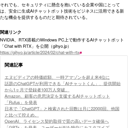
それでも、セキュリティに懸念を抱いている企業や国にとって
は、安全に生成AIチャットボット技術をビジネスに活用できる新
たな機会を提供するものだと期待されている。
関連リンク
NVIDIA⁠⁠、RTX搭載のWindows PC上で動作するAIチャットボット
「Chat with RTX」を公開（gihyo.jp）
https://gihyo.jp/article/2024/02/chat-with-rtx
関連記事
エヌビディアの時価総額、一時アマゾンを超え米4位に
話題のChatGPTが利用できる「AIチャットくん」、提供開始
から1ヶ月で登録者100万人突破。
Amazon、顧客の意思決定を支援するAIチャットボット
「Rufus」を発表
日本で「ChatGPT」と検索された回数は月に22000回。他国
と比べて控えめ。
OpenAI、ライセンス契約取得で質の高いデータ確保へ
「GPTs」を発表、ユーザーがAIを独自にカスタマイズ