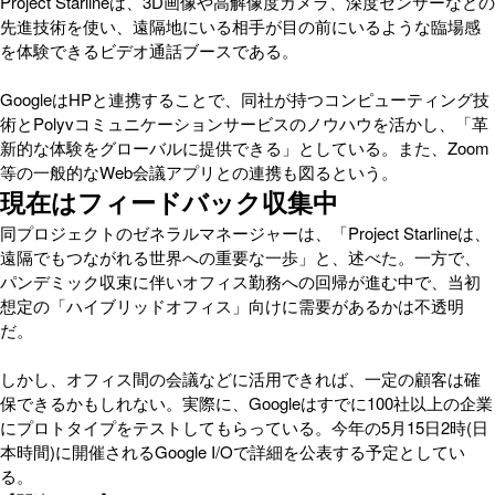
Project Starlineは、3D画像や高解像度カメラ、深度センサーなどの
先進技術を使い、遠隔地にいる相手が目の前にいるような臨場感
を体験できるビデオ通話ブースである。
GoogleはHPと連携することで、同社が持つコンピューティング技
術とPolyvコミュニケーションサービスのノウハウを活かし、「革
新的な体験をグローバルに提供できる」としている。また、Zoom
等の一般的なWeb会議アプリとの連携も図るという。
現在はフィードバック収集中
同プロジェクトのゼネラルマネージャーは、「Project Starlineは、
遠隔でもつながれる世界への重要な一歩」と、述べた。一方で、
パンデミック収束に伴いオフィス勤務への回帰が進む中で、当初
想定の「ハイブリッドオフィス」向けに需要があるかは不透明
だ。
しかし、オフィス間の会議などに活用できれば、一定の顧客は確
保できるかもしれない。実際に、Googleはすでに100社以上の企業
にプロトタイプをテストしてもらっている。今年の5月15日2時(日
本時間)に開催されるGoogle I/Oで詳細を公表する予定としてい
る。