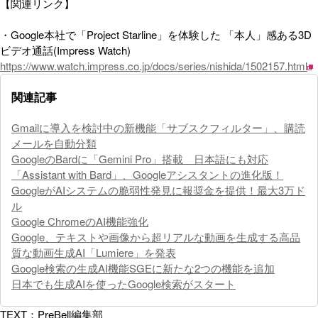
【関連リンク】
・Google本社で「Project Starline」を体験した 「本人」感ある3D
ビデオ通話(Impress Watch)
https://www.watch.impress.co.jp/docs/series/nishida/1502157.html
関連記事
Gmailに導入を検討中の新機能「サブスクフィルター」、購読
メールを自動分類
GoogleのBardに「Gemini Pro」搭載 日本語にも対応
「Assistant with Bard」、Googleアシスタントの進化版！
GoogleがAIシステムの脆弱性発見に報奨金を提供！最大3万ド
ル
Google ChromeのAI機能強化
Google、テキストや画像から超リアルな動画を生成する高品
質な動画生成AI「Lumiere」を発表
Google検索の生成AI機能SGEに新たな2つの機能を追加
日本でも生成AIを使ったGoogle検索がスタート
TEXT：PreBell編集部