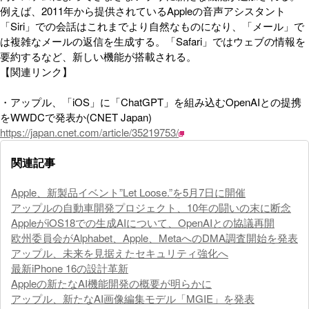
例えば、2011年から提供されているAppleの音声アシスタント
「Siri」での会話はこれまでより自然なものになり、「メール」で
は複雑なメールの返信を生成する。「Safari」ではウェブの情報を
要約するなど、新しい機能が搭載される。
【関連リンク】
・アップル、「iOS」に「ChatGPT」を組み込むOpenAIとの提携
をWWDCで発表か(CNET Japan)
https://japan.cnet.com/article/35219753/
関連記事
Apple、新製品イベント”Let Loose.”を5月7日に開催
アップルの自動車開発プロジェクト、10年の闘いの末に断念
AppleがiOS18での生成AIについて、OpenAIとの協議再開
欧州委員会がAlphabet、Apple、MetaへのDMA調査開始を発表
アップル、未来を見据えたセキュリティ強化へ
最新iPhone 16の設計革新
Appleの新たなAI機能開発の概要が明らかに
アップル、新たなAI画像編集モデル「MGIE」を発表