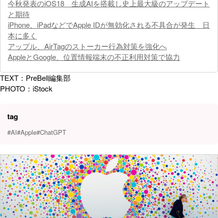
今秋発表のiOS18 生成AIを搭載し史上最大級のアップデート
と期待
iPhone、iPadなどでApple IDが無効化される不具合が発生 日
本に多く
アップル、AirTagのストーカー行為対策を強化へ
AppleとGoogle、位置情報端末の不正利用対策で協力
TEXT：PreBell編集部
PHOTO：iStock
tag
#AI
#Apple
#ChatGPT