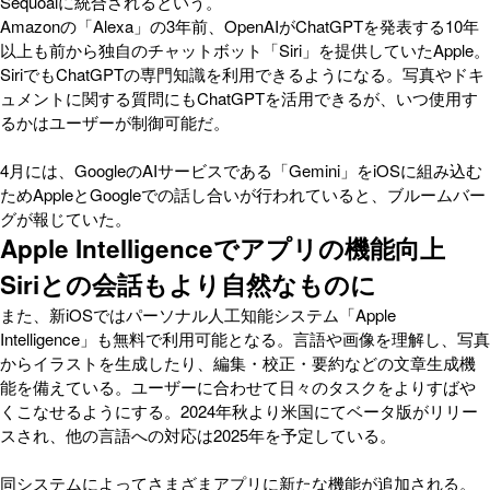
Sequoaiに統合されるという。
Amazonの「Alexa」の3年前、OpenAIがChatGPTを発表する10年
以上も前から独自のチャットボット「Siri」を提供していたApple。
SiriでもChatGPTの専門知識を利用できるようになる。写真やドキ
ュメントに関する質問にもChatGPTを活用できるが、いつ使用す
るかはユーザーが制御可能だ。
4月には、GoogleのAIサービスである「Gemini」をiOSに組み込む
ためAppleとGoogleでの話し合いが行われていると、ブルームバー
グが報じていた。
Apple Intelligenceでアプリの機能向上
Siriとの会話もより自然なものに
また、新iOSではパーソナル人工知能システム「Apple
Intelligence」も無料で利用可能となる。言語や画像を理解し、写真
からイラストを生成したり、編集・校正・要約などの文章生成機
能を備えている。ユーザーに合わせて日々のタスクをよりすばや
くこなせるようにする。2024年秋より米国にてベータ版がリリー
スされ、他の言語への対応は2025年を予定している。
同システムによってさまざまアプリに新たな機能が追加される。