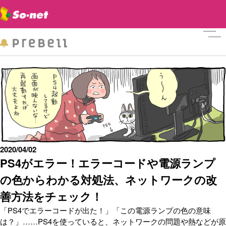
メニ
2020/04/02
PS4がエラー！エラーコードや電源ランプ
の色からわかる対処法、ネットワークの改
善方法をチェック！
「PS4でエラーコードが出た！」「この電源ランプの色の意味
は？」……PS4を使っていると、ネットワークの問題や熱などが原