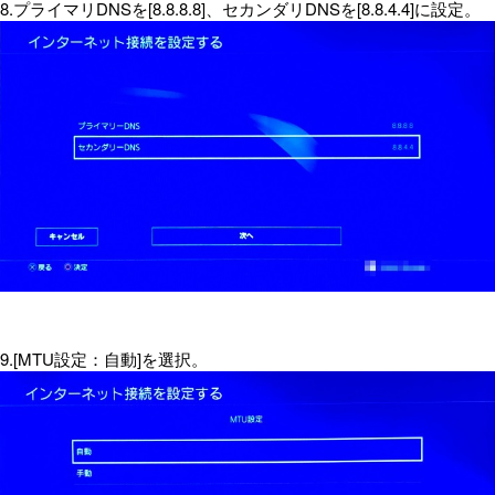
8.プライマリDNSを[8.8.8.8]、セカンダリDNSを[8.8.4.4]に設定。
9.[MTU設定：自動]を選択。