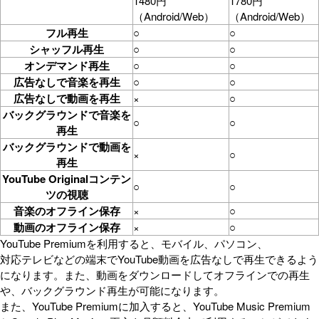
1480円
1780円
（Android/Web）
（Android/Web）
フル再生
○
○
シャッフル再生
○
○
オンデマンド再生
○
○
広告なしで音楽を再生
○
○
広告なしで動画を再生
×
○
バックグラウンドで音楽を
○
○
再生
バックグラウンドで動画を
×
○
再生
YouTube Originalコンテン
○
○
ツの視聴
音楽のオフライン保存
×
○
動画のオフライン保存
×
○
Y⁠o⁠u⁠T⁠u⁠b⁠e⁠ ⁠Premiumを利用すると、⁠⁠⁠⁠⁠⁠⁠⁠⁠モ⁠バ⁠イ⁠ル⁠、パ⁠ソ⁠コ⁠ン⁠、
対⁠応⁠テ⁠レ⁠ビ⁠な⁠ど⁠の⁠⁠⁠端⁠末⁠でYouTube動画を広⁠告⁠な⁠し⁠で再生できるよう
になります。また、動画をダウンロードしてオフラインでの再生
や、バックグラウンド再生が可能になります。
また、YouTube Premiumに加入すると、YouTube Music Premium