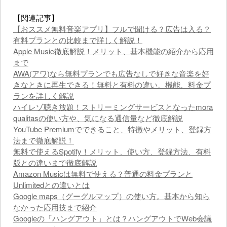
【関連記事】
【おススメ無料音楽アプリ】フルで聞ける？広告は入る？
有料プランとの比較まで詳しく解説！
Apple Music徹底解説！メリット、基本機能の紹介から応用
まで
AWA(アワ)なら無料プランでも広告なしで好きな音楽を好
きなときに再生できる！無料と有料の違い、機能、料金プ
ランを詳しく解説
ハイレゾ聴き放題！ストリーミングサービスとなったmora
qualitasの使い方や、気になる通信量など徹底解説
YouTube Premiumでできること、特徴やメリット、登録方
法まで徹底解説！
無料で使えるSpotify！メリット、使い方、登録方法、有料
版との違いまで徹底解説
Amazon Musicは無料で使える？普通の料金プランと
Unlimitedとの違いとは
Google maps（グーグルマップ）の使い方。基本から知ら
なかった応用技まで紹介
Googleの「ハングアウト」とは？ハングアウトでWeb会議