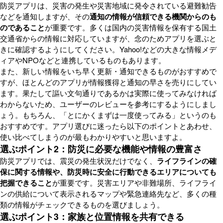
防災アプリは、災害の発生や災害地域に発令されている避難勧告
などを通知しますが、その
通知の情報が信頼できる機関からのも
のであること
が重要です。多くは国内の災害情報を保有する国土
交通省からの情報に対応していますが、念のためアプリを選ぶと
きに確認するようにしてください。Yahoo!などの大きな情報メデ
ィアやNPOなどと連携しているものもあります。
また、新しい情報をいち早く更新・通知できるものがおすすめで
すが、ほとんどのアプリが情報獲得と通知の早さを売りにしてい
ます。果たして謳い文句通りであるかは実際に使ってみなければ
わからないため、ユーザーのレビューを参考にするようにしまし
ょう。もちろん、「とにかくまずは一度使ってみる」というのも
おすすめです。アプリ選びに迷ったら以下のポイントとあわせ、
使い比べてしまうのが最もわかりやすいと思いますよ。
選ぶポイント2：防災に必要な機能や情報の豊富さ
防災アプリでは、震災の発生状況だけでなく、
ライフラインの確
保に関する情報や、防災時に安全に行動できるエリアについても
把握できること
が重要です。災害エリアや非難場所、ライフライ
ンの供給について表示されるマップや緊急連絡先など、多くの種
類の情報がチェックできるものを選びましょう。
選ぶポイント3：家族と位置情報を共有できる