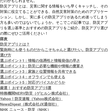
たのかもしれません。
防災アプリとは、災害に関する情報をいち早くキャッチし、その
対策に役立てることができる、自然災害対策のためのアプリケー
ション。しかし、実に多くの防災アプリがあるため迷ってしまう
方も多いのではないでしょうか。そこでこの記事では、防災アプ
リを選ぶ基準とおすすめの防災アプリをご紹介。防災アプリ選び
の際にぜひご活用ください！
目次
防災アプリとは？
緊急時にも使うものだからこそちゃんと選びたい。防災アプリの
選び方
選ぶポイント1：情報の信憑性と情報発信の早さ
選ぶポイント2：防災に必要な機能や情報の豊富さ
選ぶポイント3：家族と位置情報を共有できる
選ぶポイント4：オフラインでも使える
選ぶポイント5：対応デバイスかどうか
厳選！ おすすめ防災アプリ5選
特務機関NERV防災（ゲヒルン株式会社）
Yahoo！防災速報（Yahoo株式会社）
NewsDigest（株式会社JX通信社）
NHK ニュース・防災（NHK）