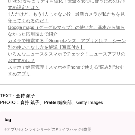
LINEのセキュリティを強化！安全＆安心に使うためのおす
すめ設定とは？
1人だけど、もう1人じゃない!? 最新カメラが私たちを見
守ってくれるのだ！
Google maps（グーグルマップ）の使い方。基本から知ら
なかった応用技まで紹介
カメラで検索する「Googleレンズ」アプリとは？ シーン
別の使いこなし方を解説【写真付き】
いろんなニュースをスマホでチェック！ニュースアプリの
おすすめは？
スマホで健康管理！スマホやiPhoneで使える“悩み別”おす
すめアプリ
TEXT：倉持 鎮子
PHOTO：倉持 鎮子、PreBell編集部、Getty Images
tag
#アプリ
#オンラインサービス
#ライフハック
#防災