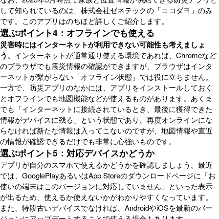
して知られているのは、株式会社ゼネテックの「ココダヨ」のみ
です。このアプリはのちほど詳しくご紹介します。
選ぶポイント4：オフラインでも使える
災害時にはインターネットが利用できない可能性も考えましょ
う
。インターネットが通常通り使える環境であれば、Chromeなど
のブラウザでも震災情報の確認ができますが、ブラウザはインタ
ーネットが繋がらない「オフライン状態」では役に立ちません。
一方で、防災アプリのなかには、アプリをインストールしておく
とオフラインでも地図機能などが使えるものがあります。あくま
でも「インターネットに接続されているとき、最後に獲得できた
情報がデバイスに残る」という状態であり、再度オンラインにな
らなければ新たな情報は入ってこないのですが、地図情報や直近
の情報が確認できるだけでも非常に心強いものです。
選ぶポイント5：対応デバイスかどうか
アプリが自分のスマホで使えるかどうかを確認しましょう。最近
では、GooglePlayあるいはApp Storeのダウンロードページに「お
使いの端末はこのバージョンに対応していません」といった表示
が出るため、使えるか使えないかがわかりやすくなっています。
また、特段古いデバイスでなければ、AndroidやiOSを最新のバー
ジョンにアップデートすることで使える場合もあります。