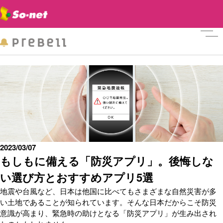
メニ
2023/03/07
もしもに備える「防災アプリ」。後悔しな
い選び方とおすすめアプリ5選
地震や台風など、日本は他国に比べてもさまざまな自然災害が多
い土地であることが知られています。そんな日本だからこそ防災
意識が高まり、緊急時の助けとなる「防災アプリ」が生み出され