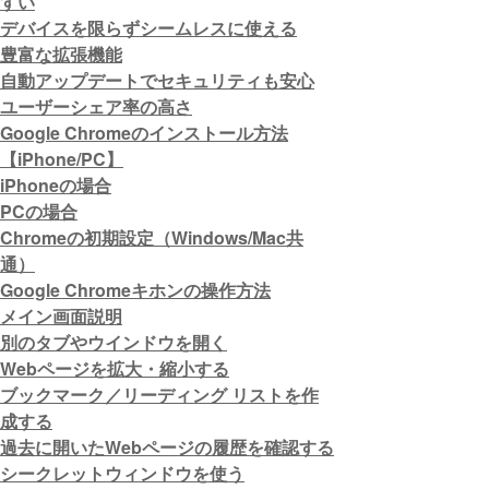
すい
デバイスを限らずシームレスに使える
豊富な拡張機能
自動アップデートでセキュリティも安心
ユーザーシェア率の高さ
Google Chromeのインストール方法
【iPhone/PC】
iPhoneの場合
PCの場合
Chromeの初期設定（Windows/Mac共
通）
Google Chromeキホンの操作方法
メイン画面説明
別のタブやウインドウを開く
Webページを拡大・縮小する
ブックマーク／リーディング リストを作
成する
過去に開いたWebページの履歴を確認する
シークレットウィンドウを使う