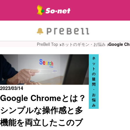
PreBell Top
ネットのギモン・お悩み
Google
ネ
ッ
ト
の
疑
問
2023/03/14
・
Google Chromeとは？
お
悩
み
シンプルな操作感と多
機能を両立したこのブ