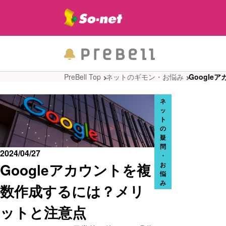
PreBell Top
ネットのギモン・お悩み
Googl
ネ
ッ
ト
の
疑
問
2024/04/27
・
Googleアカウントを複
お
悩
み
数作成するには？メリ
ットと注意点