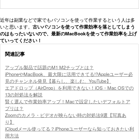
近年は副業などで家でもパソコンを使って作業するという人は多
いと思います。
古いパソコンを使って作業効率を落としてしまう
のはもったいないので、最新のMacBookを使って作業効率を上げ
ていってください！
関連記事
アップル製品で話題のM1 M2チップとは？
iPhoneやMacBook、最大限に活用できてる!?Appleユーザー必
見のチャンネル発見【暮らし、楽しむ、YouTube】
エアドロップ（AirDrop）を利用できない！iOS・Mac OSでの
13の対処法を解説
賢く選んで作業効率アップ！Macで設定したいデフォルトア
プリは？
Zoomのカメラ・ビデオが映らない時の対処法9選【写真あ
り】
iCloudメール使ってる？iPhoneユーザーなら知っておきたい利
用方法