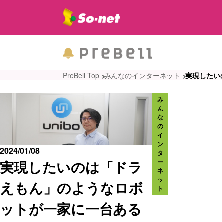
PreBell Top
みんなのインターネット
実現したい
み
ん
な
の
イ
ン
2024/01/08
タ
実現したいのは「ドラ
ー
ネ
ッ
えもん」のようなロボ
ト
ットが一家に一台ある