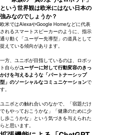
という世界観は欧米にはない日本の
強みなのでしょうか？
欧米ではAlexaやGoogle Homeなどに代表
されるスマートスピーカーのように、指示
通り動く「ユーザー先導型」の道具として
捉えている傾向があります。
一方、ユニボが目指しているのは、ロボッ
ト自らが
ユーザーに対して行動変容のきっ
かけを与えるような「パートナーシップ
型」のソーシャルなコミュニケーション
で
す。
ユニボとの触れ合いのなかで、「宿題だけ
でもやっておこうかな」「健康のために少
し歩こうかな」という気づきを与えられた
らと思います。
拡張機能による「ChatGPT