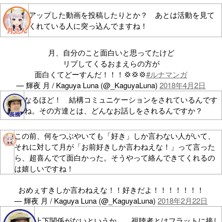
アップした動画を投稿したりとか？ あとは活動を見て
くれている人に突っ込んでますね！
月、自分のこと面白いと思ってたけど
リプしてくるおまえらの方が
面白くてどーすんだ！！！💢💢💢
#ルナマンガ
— 輝夜 月 / Kaguya Luna (@_KaguyaLuna)
2018年4月2日
なるほど！ 結構コミュニケーションをされているんです
ね。その方達とは、どんなお話しをされるんですか？
この前、何をつぶやいても「好き」しか言わない人がいて、
それに対して月が「お前好きしか言わねえな！」って言った
ら、超喜んでて面白かった。そうやって絡んできてくれるの
は嬉しいですね！
おめぇすきしか言わねえな！！好きだよ！！！！！！！
— 輝夜 月 / Kaguya Luna (@_KaguyaLuna)
2018年2月22日
上下関係がないというか…。視聴者とはフラットに接し