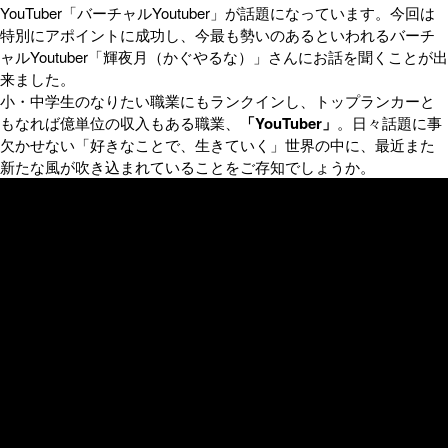
YouTuber「バーチャルYoutuber」が話題になっています。今回は
特別にアポイントに成功し、今最も勢いのあるといわれるバーチ
ャルYoutuber「輝夜月（かぐやるな）」さんにお話を聞くことが出
来ました。
小・中学生のなりたい職業にもランクインし、トップランカーと
もなれば億単位の収入もある職業、
「YouTuber」
。日々話題に事
欠かせない「好きなことで、生きていく」世界の中に、最近また
新たな風が吹き込まれていることをご存知でしょうか。