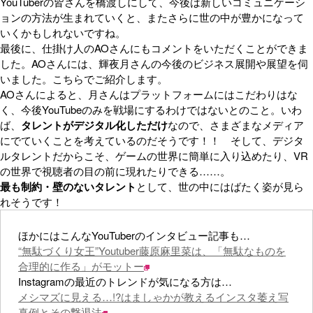
YouTuberの皆さんを橋渡しにして、今後は新しいコミュニケーシ
ョンの方法が生まれていくと、またさらに世の中が豊かになって
いくかもしれないですね。
最後に、仕掛け人のAOさんにもコメントをいただくことができま
した。AOさんには、輝夜月さんの今後のビジネス展開や展望を伺
いました。こちらでご紹介します。
AOさんによると、月さんはプラットフォームにはこだわりはな
く、今後YouTubeのみを戦場にするわけではないとのこと。いわ
ば、
タレントがデジタル化しただけ
なので、さまざまなメディア
にでていくことを考えているのだそうです！！ そして、デジタ
ルタレントだからこそ、ゲームの世界に簡単に入り込めたり、VR
の世界で視聴者の目の前に現れたりできる……。
最も制約・壁のないタレント
として、世の中にはばたく姿が見ら
れそうです！
ほかにはこんなYouTuberのインタビュー記事も…
“無駄づくり女王”Youtuber藤原麻里菜は、「無駄なものを
合理的に作る」がモットー
Instagramの最近のトレンドが気になる方は…
メシマズに見える…!?はましゃかが教えるインスタ萎え写
真例とその撃退法