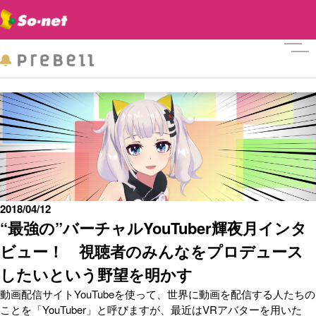
メニ
2018/04/12
“最強の”バーチャルYouTuber輝夜月インタ
ビュー！ 視聴者のみんなをプロデュース
したいという野望を明かす
動画配信サイトYouTubeを使って、世界に動画を配信する人たちの
ことを「YouTuber」と呼びますが、最近はVRアバターを用いた