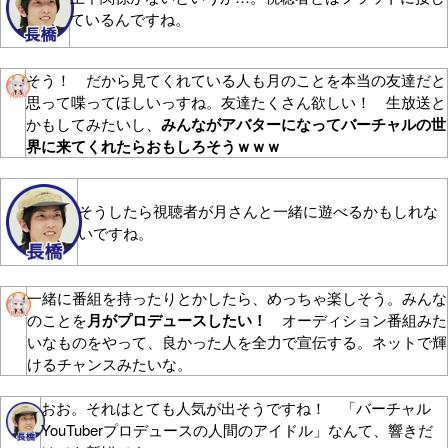
ているんですね。
そう！ だから見てくれている人も月のことを本当の友達だと
思って喋ってほしいっすね。友達たくさん欲しい！ 生放送と
かもしてみたいし、
みんながアバターになってバーチャルの世
界に来てくれたらおもしろそうｗｗｗ
そうしたら視聴者が月さんと一緒に遊べるかもしれな
いですね。
一緒に番組を持ったりとかしたら、めっちゃ楽しそう。みんな
のことを
月がプロデュースしたい！
オーディション番組みた
いなものをやって、良かった人を全力で宣伝する。ネットで輝
けるチャンスみたいな。
おお。それはとても人気が出そうですね！ 「バーチャル
YouTuberプロデュースの人間のアイドル」なんて、響きだ