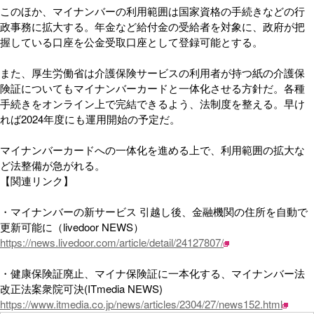
このほか、マイナンバーの利用範囲は国家資格の手続きなどの行
政事務に拡大する。年金など給付金の受給者を対象に、政府が把
握している口座を公金受取口座として登録可能とする。
また、厚生労働省は介護保険サービスの利用者が持つ紙の介護保
険証についてもマイナンバーカードと一体化させる方針だ。各種
手続きをオンライン上で完結できるよう、法制度を整える。早け
れば2024年度にも運用開始の予定だ。
マイナンバーカードへの一体化を進める上で、利用範囲の拡大な
ど法整備が急がれる。
【関連リンク】
・マイナンバーの新サービス 引越し後、金融機関の住所を自動で
更新可能に（livedoor NEWS）
https://news.livedoor.com/article/detail/24127807/
・健康保険証廃止、マイナ保険証に一本化する、マイナンバー法
改正法案衆院可決(ITmedia NEWS)
https://www.itmedia.co.jp/news/articles/2304/27/news152.html