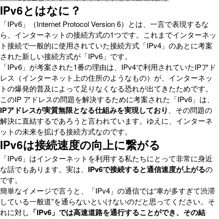
IPv6とはなに？
「IPv6」（Internet Protocol Version 6）とは、一言で表現するな
ら、インターネットの接続方式の1つです。これまでインターネッ
ト接続で一般的に使用されていた接続方式「IPv4」のあとに考案
された新しい接続方式が「IPv6」です。
「IPv6」が考案された1番の理由は、IPv4で利用されていたIPアド
レス（インターネット上の住所のようなもの）が、インターネッ
トの爆発的普及によって足りなくなる恐れが出てきたためです。
このIP アドレスの問題を解決するために考案された「IPv6」は、
IPアドレスが実質無限となる仕組みを実現しており
、その問題の
解決に直結するであろうと言われています。ゆえに、インターネ
ットの未来を拡げる接続方式なのです。
IPv6は接続速度の向上に繋がる
「IPv6」はインターネットを利用する私たちにとって非常に身近
な話でもあります。実は、
IPv6で接続すると通信速度が上がる
の
です。
簡単なイメージで言うと、「IPv4」の通信では“車が多すぎて渋滞
している一般道”を通らないといけないのだと思ってください。そ
れに対し
「IPv6」では高速道路を通行することができ、その結