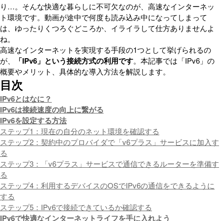
り…。そんな快適な暮らしに不可欠なのが、高速なインターネッ
ト環境です。動画が途中で何度も読み込み中になってしまって
は、ゆったりくつろぐどころか、イライラして仕方ありませんよ
ね。
高速なインターネットを実現する手段の1つとして挙げられるの
が、
「IPv6」という接続方式の利用です
。本記事では「IPv6」の
概要やメリット、具体的な導入方法を解説します。
目次
IPv6とはなに？
IPv6は接続速度の向上に繋がる
IPv6を設定する方法
ステップ1：現在の自分のネット環境を確認する
ステップ2：契約中のプロバイダで「v6プラス」サービスに加入す
る
ステップ3：「v6プラス」サービスで通信できるルーターを準備す
る
ステップ4：利用するデバイスのOSでIPv6の通信をできるように
する
ステップ5：IPv6で接続できているか確認する
IPv6で快適なインターネットライフを手に入れよう