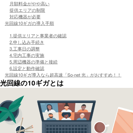
月額料金がやや高い
提供エリアの制限
対応機器が必要
光回線10ギガの導入手順
1.提供エリアと事業者の確認
2.申し込み手続き
3.工事日の調整
4.宅内工事の実施
5.周辺機器の準備と接続
6.設定と動作確認
光回線10ギガ導入なら超高速「So-net 光」がおすすめ！！
光回線の10ギガとは