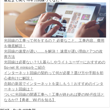
光回線の工事って何をするの？ 必要なこと、工事内容、費用
を徹底解説！
光回線の速度が遅い……を解決！ 速度が遅い理由と7つの改
善方法
光回線は必要ない？1人暮らしやライトユーザーにおすすめの
So-net 光 minicoをご紹介
インターネット回線の契約って何が必要？選び方や手順を初
心者向けに解説！
念願の新居でインターネットを楽しもう！おすすめのインタ
ーネット回線は？
ついに光回線の開通工事へ！工事が終われば夢のWi-Fi生活と
なるか!?【勇者、Wi-Fiを知る】