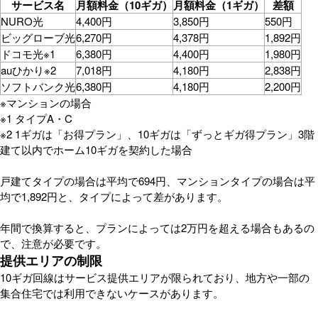
サービス名
月額料金（10ギガ）
月額料金（1ギガ）
差額
NURO光
4,400円
3,850円
550円
ビッグローブ光
6,270円
4,378円
1,892円
ドコモ光※1
6,380円
4,400円
1,980円
auひかり※2
7,018円
4,180円
2,838円
ソフトバンク光
6,380円
4,180円
2,200円
※マンションの場合
※1 タイプA・C
※2 1ギガは「お得プラン」、10ギガは「ずっとギガ得プラン」3階
建て以内でホーム10ギガを契約した場合
戸建てタイプの場合は平均で694円、マンションタイプの場合は平
均で1,892円と、タイプによって差があります。
年間で換算すると、プランによっては2万円を超える場合もあるの
で、注意が必要です。
提供エリアの制限
10ギガ回線はサービス提供エリアが限られており、地方や一部の
集合住宅では利用できないケースがあります。