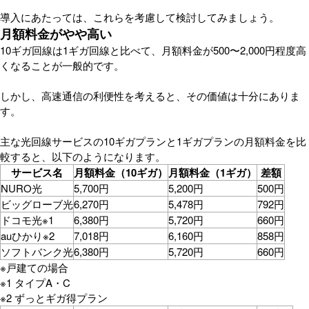
導入にあたっては、これらを考慮して検討してみましょう。
月額料金がやや高い
10ギガ回線は1ギガ回線と比べて、月額料金が500〜2,000円程度高
くなることが一般的です。
しかし、高速通信の利便性を考えると、その価値は十分にありま
す。
主な光回線サービスの10ギガプランと1ギガプランの月額料金を比
較すると、以下のようになります。
サービス名
月額料金（10ギガ）
月額料金（1ギガ）
差額
NURO光
5,700円
5,200円
500円
ビッグローブ光
6,270円
5,478円
792円
ドコモ光※1
6,380円
5,720円
660円
auひかり※2
7,018円
6,160円
858円
ソフトバンク光
6,380円
5,720円
660円
※戸建ての場合
※1 タイプA・C
※2 ずっとギガ得プラン