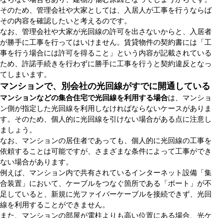
そのため、管理会社や大家としては、入居人が工事を行うならば
その内容を確認したいと考えるのです。
なお、管理会社や大家が光回線の許可を出さないからと、入居者
が勝手に工事を行ってはいけません。賃貸物件の契約書には「工
事を行う場合には許可を得ること」という内容が記載されている
ため、許諾手続きを行わずに勝手に工事を行うと契約違反となっ
てしまいます。
マンションで、別会社の光回線がすでに開通している
マンションなどの集合住宅で光回線を利用する場合
は、マンショ
ン側が指定した光回線を利用しなければならないケースがありま
す。そのため、個人的に光回線を引けない場合がある点に注意し
ましょう。
なお、マンションの居住者であっても、個人的に光回線の工事を
依頼することは可能ですが、さまざまな条件によって工事ができ
ない場合があります。
例えば、マンション内で共有されているインターネット設備「集
合装置」において、ケーブルをつなぐ箇所である「ポート」が不
足していると、新規に光ファイバーケーブルを接続できず、光回
線を利用することができません。
また、マンションの部屋が電柱よりも高い位置にある場合、光ケ