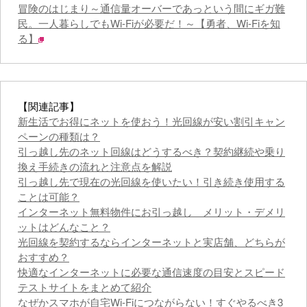
冒険のはじまり～通信量オーバーであっという間にギガ難
民。一人暮らしでもWi-Fiが必要だ！～【勇者、Wi-Fiを知
る】
【関連記事】
新生活でお得にネットを使おう！光回線が安い割引キャン
ペーンの種類は？
引っ越し先のネット回線はどうするべき？契約継続や乗り
換え手続きの流れと注意点を解説
引っ越し先で現在の光回線を使いたい！引き続き使用する
ことは可能？
インターネット無料物件にお引っ越し メリット・デメリ
ットはどんなこと？
光回線を契約するならインターネットと実店舗、どちらが
おすすめ？
快適なインターネットに必要な通信速度の目安とスピード
テストサイトをまとめて紹介
なぜかスマホが自宅Wi-Fiにつながらない！すぐやるべき3