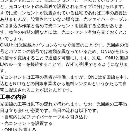
と、光コンセントのみ単独で設置されるタイプに分けられます。
すでに光コンセントが設置されている住宅であれば工事の必要は
ありませんが、設置されていない場合は、光ファイバーケーブル
の引き込み作業と含めて光コンセントを設置する必要がありま
す。物件の内覧の際などには、光コンセント有無を見ておくとよ
いでしょう。
ONUとは光回線とパソコンをつなぐ装置のことです。光回線の信
号とパソコンの信号では種類が異なっているため、ONUがそれら
の信号を変換することで通信を可能にします。別途、ONUと無線
LANルーターを接続することで、Wi-Fiが利用できるようになりま
す。
光コンセントは工事の業者が準備しますが、ONUは光回線を申し
込むとNTTなどの回線事業者から無料レンタルというかたちで自
宅に配送されることがほとんどです。
工事の内容
光回線の工事は以下の流れで行われます。なお、光回線の工事当
日は立ち会いが必要です。当日の流れは以下です。
・自宅内に光ファイバーケーブルを引き込む
・光コンセントを設置する
・ONUを設置する