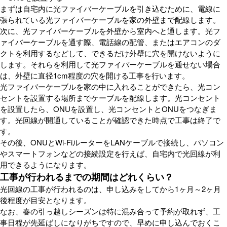
まずは自宅内に光ファイバーケーブルを引き込むために、電線に
張られている光ファイバーケーブルを家の外壁まで配線します。
次に、光ファイバーケーブルを外壁から室内へと通します。光フ
ァイバーケーブルを通す際、電話線の配管、またはエアコンのダ
クトを利用するなどして、できるだけ外壁に穴を開けないように
します。それらを利用して光ファイバーケーブルを通せない場合
は、外壁に直径1cm程度の穴を開ける工事を行います。
光ファイバーケーブルを家の中に入れることができたら、光コン
セントを設置する場所までケーブルを配線します。光コンセント
を設置したら、ONUを設置し、光コンセントとONUをつなぎま
す。光回線が開通していることが確認できた時点で工事は終了で
す。
その後、ONUとWi-FiルーターをLANケーブルで接続し、パソコン
やスマートフォンなどの接続設定を行えば、自宅内で光回線が利
用できるようになります。
工事が行われるまでの期間はどれくらい？
光回線の工事が行われるのは、申し込みをしてから1ヶ月～2ヶ月
後程度が目安となります。
なお、春の引っ越しシーズンは特に混み合って予約が取れず、工
事日程が先延ばしになりがちですので、早めに申し込んでおくこ