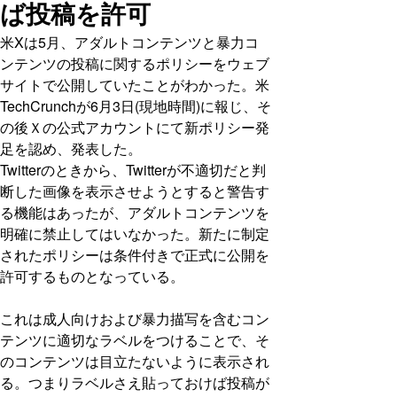
ば投稿を許可
米Xは5月、アダルトコンテンツと暴力コ
ンテンツの投稿に関するポリシーをウェブ
サイトで公開していたことがわかった。米
TechCrunchが6月3日(現地時間)に報じ、そ
の後Ｘの公式アカウントにて新ポリシー発
足を認め、発表した。
Twitterのときから、Twitterが不適切だと判
断した画像を表示させようとすると警告す
る機能はあったが、アダルトコンテンツを
明確に禁止してはいなかった。新たに制定
されたポリシーは条件付きで正式に公開を
許可するものとなっている。
これは成人向けおよび暴力描写を含むコン
テンツに適切なラベルをつけることで、そ
のコンテンツは目立たないように表示され
る。つまりラベルさえ貼っておけば投稿が