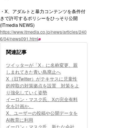
・X、アダルトと暴力コンテンツを条件付
きで許可するポリシーをひっそり公開
(ITmedia NEWS)
https://www.itmedia.co.jp/news/articles/240
6/04/news091.html
関連記事
ツイッターが「X」に名称変更、親
しまれてきた青い鳥廃止へ
X（旧Twitter）がテキサスに児童性
的搾取の対策拠点を設置 対策をよ
り強化していく姿勢
イーロン・マスク氏、Xの完全有料
化を計画か。
X、ユーザーの投稿や公開データを
AI教育に利用
イーロン・マスク氏、新たな会社