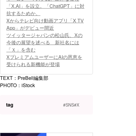
「X.AI」を設立。「ChatGPT」に対
抗するためか。
Xからテレビ向け動画アプリ「X TV
App」がデビュー間近
ツイッタージャパンの松山氏、Xの
今後の展望を述べる 新社名には
「Ｘ」を含む
XプレミアムユーザーにAIの恩恵を
受けられる新機能が登場
TEXT：PreBell編集部
PHOTO：iStock
tag
#SNS
#X