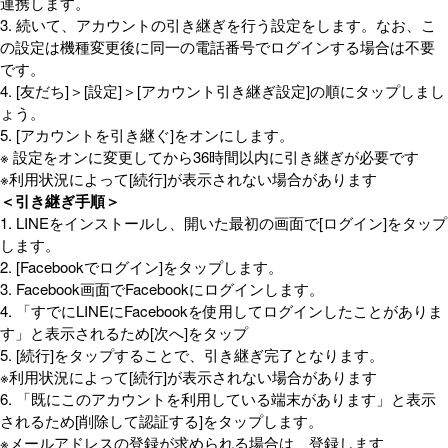
連携します。
3. 続いて、アカウントの引き継ぎを行う設定をします。なお、こ
の設定は機種変更後に同一の電話番号でログインする場合は不要
です。
4. [友だち]＞[設定]＞[アカウント引き継ぎ設定]の順にタップしまし
ょう。
5. [アカウントを引き継ぐ]をオンにします。
※ 設定をオンに変更してから36時間以内に引き継ぎが必要です
※利用状況によって[続行]が表示されない場合があります
＜引き継ぎ手順＞
1. LINEをインストールし、開いた最初の画面で[ログイン]をタップ
します。
2. [Facebookでログイン]をタップします。
3. Facebook画面でFacebookにログインします。
4. 「すでにLINEにFacebookを使用してログインしたことがありま
す」と表示されるため[次へ]をタップ
5. [続行]をタップすることで、引き継ぎ完了となります。
※利用状況によって[続行]が表示されない場合があります
6. 「既にこのアカウントを利用している端末があります」と表示
されるため[削除して認証する]をタップします。
※メールアドレスの登録が求められる場合は、登録します