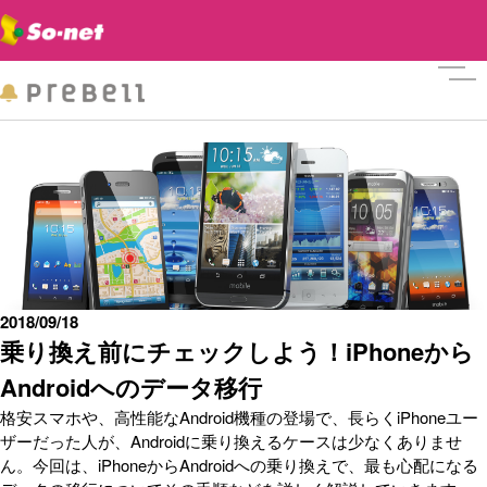
メニ
2018/09/18
乗り換え前にチェックしよう！iPhoneから
Androidへのデータ移行
格安スマホや、高性能なAndroid機種の登場で、長らくiPhoneユー
ザーだった人が、Androidに乗り換えるケースは少なくありませ
ん。今回は、iPhoneからAndroidへの乗り換えで、最も心配になる