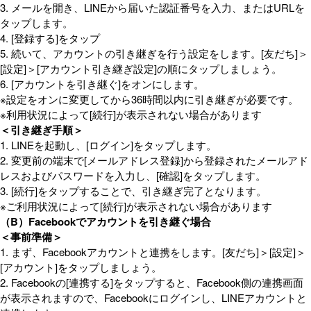
3. メールを開き、LINEから届いた認証番号を入力、またはURLを
タップします。
4. [登録する]をタップ
5. 続いて、アカウントの引き継ぎを行う設定をします。[友だち]＞
[設定]＞[アカウント引き継ぎ設定]の順にタップしましょう。
6. [アカウントを引き継ぐ]をオンにします。
※設定をオンに変更してから36時間以内に引き継ぎが必要です。
※利用状況によって[続行]が表示されない場合があります
＜引き継ぎ手順＞
1. LINEを起動し、[ログイン]をタップします。
2. 変更前の端末で[メールアドレス登録]から登録されたメールアド
レスおよびパスワードを入力し、[確認]をタップします。
3. [続行]をタップすることで、引き継ぎ完了となります。
※ご利用状況によって[続行]が表示されない場合があります
（B）Facebookでアカウントを引き継ぐ場合
＜事前準備＞
1. まず、Facebookアカウントと連携をします。[友だち]＞[設定]＞
[アカウント]をタップしましょう。
2. Facebookの[連携する]をタップすると、Facebook側の連携画面
が表示されますので、Facebookにログインし、LINEアカウントと