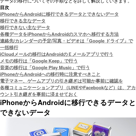
データの移行についてその手順などを詳しく解説していきます。
目次
iPhoneからAndroidに移行できるデータとできないデータ
移行できる主なデータ
移行できない主なデータ
各種データをiPhoneからAndroidのスマホへ移行する方法
連絡先/カレンダーの予定/写真・ビデオは「Google ドライブ」で
一括移行
iCloudメールの移行はAndroidのＥメールアプリで行う
メモの移行は「Google Keep」で行う
音楽の移行は「Google Play Music」で行う
iPhoneからAndroidへの移行時に注意すべきこと
電子マネー、ゲームアプリの引き継ぎは可能か事前に確認を
各種コミュニケーションアプリ（LINEやFacebookなど）は、アカ
ウント引き継ぎを事前に済ませておく
iPhoneからAndroidに移行できるデータと
できないデータ