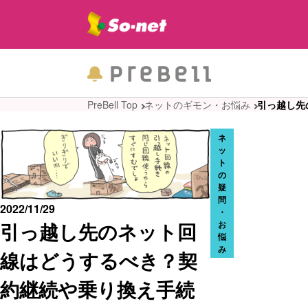
PreBell Top
ネットのギモン・お悩み
引っ越し先
ネ
ッ
ト
の
疑
問
2022/11/29
・
引っ越し先のネット回
お
悩
み
線はどうするべき？契
約継続や乗り換え手続