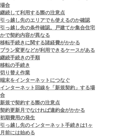
場合
継続して利用する際の注意点
引っ越し先のエリアでも使えるのか確認
引っ越し先の条件確認。戸建てか集合住宅
かで契約内容が異なる
移転手続きに関する諸経費がかかる
プラン変更などが利用できるケースがある
継続手続きの手順
移転の手続き
切り替え作業
端末をインターネットにつなぐ
インターネット回線を「新規契約」する場
合
新規で契約する際の注意点
契約更新月でなければ違約金がかかる
初期費用の発生
引っ越し先のインターネット手続きは1ヶ
月前には始める