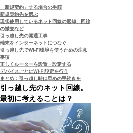
「新規契約」する場合の手順
新規契約先を選ぶ
現状使用しているネット回線の返却、回線
の撤去など
引っ越し先の開通工事
端末をインターネットにつなぐ
引っ越し先でWi-Fi環境を使うための注意
事項
正しくルーターを設置・設定する
デバイスごとにWi-Fi設定を行う
まとめ：引っ越し時は早めの手続きを
引っ越し先のネット回線。
最初に考えることは？