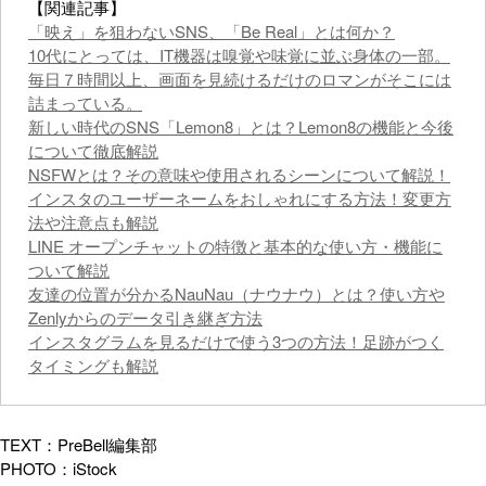
【関連記事】
​「映え」を狙わないSNS、「Be Real」とは何か？
10代にとっては、IT機器は嗅覚や味覚に並ぶ身体の一部。
毎日７時間以上、画面を見続けるだけのロマンがそこには
詰まっている。
​​新しい時代のSNS「Lemon8」とは？Lemon8の機能と今後
について徹底解説
NSFWとは？その意味や使用されるシーンについて解説！
インスタのユーザーネームをおしゃれにする方法！変更方
法や注意点も解説
LINE オープンチャットの特徴と基本的な使い方・機能に
ついて解説
友達の位置が分かるNauNau（ナウナウ）とは？使い方や
Zenlyからのデータ引き継ぎ方法
インスタグラムを見るだけで使う3つの方法！足跡がつく
タイミングも解説
TEXT：PreBell編集部
PHOTO：iStock