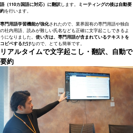
語（110カ国語に対応）に翻訳
します。
ミーティングの後は自動要
約
を行います。
専門用語学習機能が強化
されたので、業界固有の専門用語や独自
の社内用語、読みが難しい氏名なども正確に文字起こしできるよ
うになりました。
使い方は、専門用語が含まれているテキストを
コピペするだけ
なので、とても簡単です。
リアルタイムで文字起こし・翻訳、自動で
要約