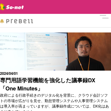
メニ
2024/04/01
専門用語学習機能を強化した議事録DX
「One Minutes」
政府による行政手続きのデジタル化を背景に、クラウド会計ソフ
トの市場が広がりを見せ、勤怠管理システムや人事管理システム
は導入率が高まっていますが、議事録作成については、DX化はあ