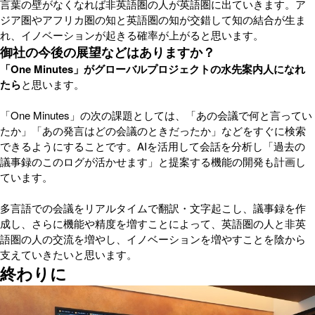
言葉の壁がなくなれば非英語圏の人が英語圏に出ていきます。ア
ジア圏やアフリカ圏の知と英語圏の知が交錯して知の結合が生ま
れ、イノベーションが起きる確率が上がると思います。
御社の今後の展望などはありますか？
「One Minutes」がグローバルプロジェクトの水先案内人になれ
たら
と思います。
「One Minutes」の次の課題としては、「あの会議で何と言ってい
たか」「あの発言はどの会議のときだったか」などをすぐに検索
できるようにすることです。AIを活用して会話を分析し「過去の
議事録のこのログが活かせます」と提案する機能の開発も計画し
ています。
多言語での会議をリアルタイムで翻訳・文字起こし、議事録を作
成し、さらに機能や精度を増すことによって、英語圏の人と非英
語圏の人の交流を増やし、イノベーションを増やすことを陰から
支えていきたいと思います。
終わりに