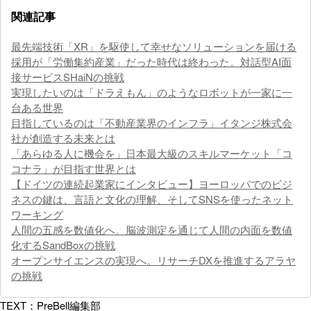
関連記事
最先端技術「XR」を駆使して幸せなソリューションを届ける
採用が「労働集約産業」だった時代は終わった。対話型AI面
接サービスSHaiNの挑戦
実現したいのは「ドラえもん」のようなロボットが一家に一
台ある世界
目指しているのは「不動産業界のインフラ」イタンジ株式会
社が創造する未来とは
「あらゆる人に機会を」日本最大級のスキルマーケット「コ
コナラ」が目指す世界とは
【ドイツの連続起業家にインタビュー】ヨーロッパでのビジ
ネスの鍵は、言語と文化の理解、そしてSNSを使ったネット
ワーキング
人間の五感を数値化へ。脳波測定を通じて人間の内面を数値
化するSandBoxの挑戦
オープンサイエンスの実現へ。リサーチDXを推進するアラヤ
の挑戦
TEXT：PreBell編集部