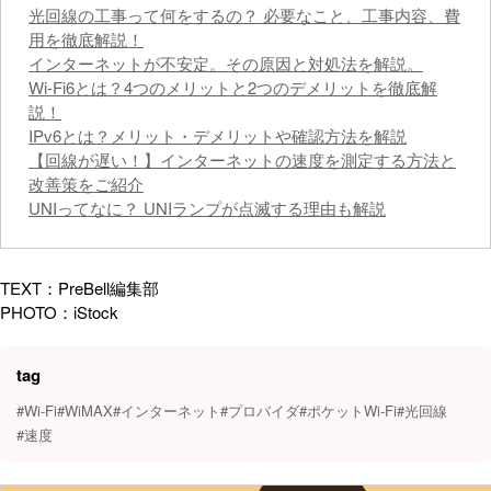
光回線の工事って何をするの？ 必要なこと、工事内容、費
用を徹底解説！
インターネットが不安定。その原因と対処法を解説。
Wi-Fi6とは？4つのメリットと2つのデメリットを徹底解
説！
IPv6とは？メリット・デメリットや確認方法を解説
【回線が遅い！】インターネットの速度を測定する方法と
改善策をご紹介
UNIってなに？ UNIランプが点滅する理由も解説
TEXT：PreBell編集部
PHOTO：iStock
tag
#Wi-Fi
#WiMAX
#インターネット
#プロバイダ
#ポケットWi-Fi
#光回線
#速度