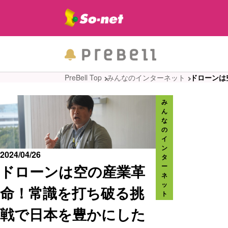
PreBell Top
みんなのインターネット
ドローンは
み
ん
な
の
イ
ン
2024/04/26
タ
ドローンは空の産業革
ー
ネ
ッ
命！常識を打ち破る挑
ト
戦で日本を豊かにした