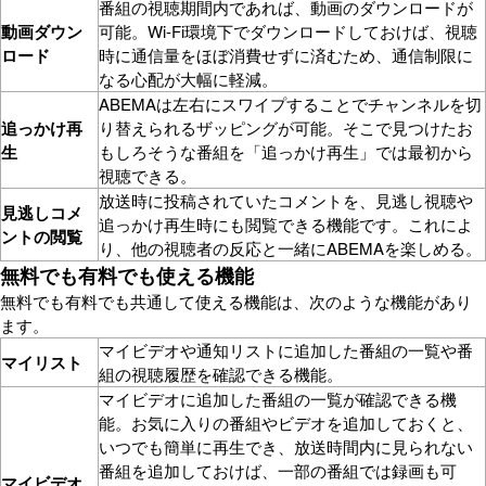
番組の視聴期間内であれば、動画のダウンロードが
動画ダウン
可能。Wi-Fi環境下でダウンロードしておけば、視聴
ロード
時に通信量をほぼ消費せずに済むため、通信制限に
なる心配が大幅に軽減。
ABEMAは左右にスワイプすることでチャンネルを切
追っかけ再
り替えられるザッピングが可能。そこで見つけたお
生
もしろそうな番組を「追っかけ再生」では最初から
視聴できる。
放送時に投稿されていたコメントを、見逃し視聴や
見逃しコメ
追っかけ再生時にも閲覧できる機能です。これによ
ントの閲覧
り、他の視聴者の反応と一緒にABEMAを楽しめる。
無料でも有料でも使える機能
無料でも有料でも共通して使える機能は、次のような機能があり
ます。
マイビデオや通知リストに追加した番組の一覧や番
マイリスト
組の視聴履歴を確認できる機能。
マイビデオに追加した番組の一覧が確認できる機
能。お気に入りの番組やビデオを追加しておくと、
いつでも簡単に再生でき、放送時間内に見られない
番組を追加しておけば、一部の番組では録画も可
マイビデオ