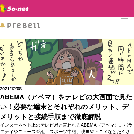
メニ
2021/12/08
ABEMA（アベマ）をテレビの大画面で見た
い！必要な端末とそれぞれのメリット、デ
メリットと接続手順まで徹底解説
インターネット上のテレビ局と言われるABEMA（アベマ）。バラ
エティやニュース番組、スポーツ中継、映画やアニメなどたくさ