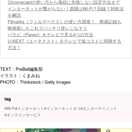
Chromecastの使い方から接続に失敗しない設定方法まで
インターネットが繋がらない！原因はWi-Fi？回線？対処法
を解説
Filmarks（フィルマークス）の使い方講座！ 映画記録も
映画探しもこれでバッチリ使いこなそう
パラビ（Paravi）をテレビで見る4つの方法
U-NEXT（ユーネクスト）をテレビで低コストに視聴する
方法！
TEXT：PreBell編集部
イラスト：くまみね
PHOTO：Thinkstock / Getty Images
tag
#Wi-Fi
#インターネット
#インターネットネコ
#エンターテイメント
#オンラインサービス