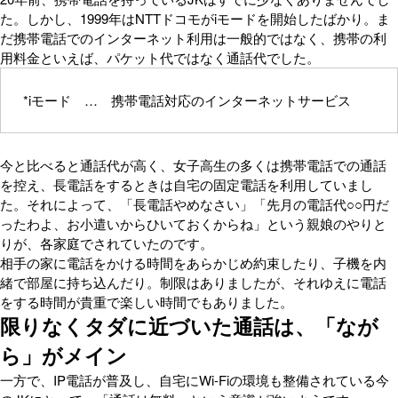
た。しかし、1999年はNTTドコモがiモードを開始したばかり。ま
だ携帯電話でのインターネット利用は一般的ではなく、携帯の利
用料金といえば、パケット代ではなく通話代でした。
*iモード … 携帯電話対応のインターネットサービス
今と比べると通話代が高く、女子高生の多くは携帯電話での通話
を控え、長電話をするときは自宅の固定電話を利用していまし
た。それによって、「長電話やめなさい」「先月の電話代○○円だ
ったわよ、お小遣いからひいておくからね」という親娘のやりと
りが、各家庭でされていたのです。
相手の家に電話をかける時間をあらかじめ約束したり、子機を内
緒で部屋に持ち込んだり。制限はありましたが、それゆえに電話
をする時間が貴重で楽しい時間でもありました。
限りなくタダに近づいた通話は、「なが
ら」がメイン
一方で、IP電話が普及し、自宅にWi-Fiの環境も整備されている今