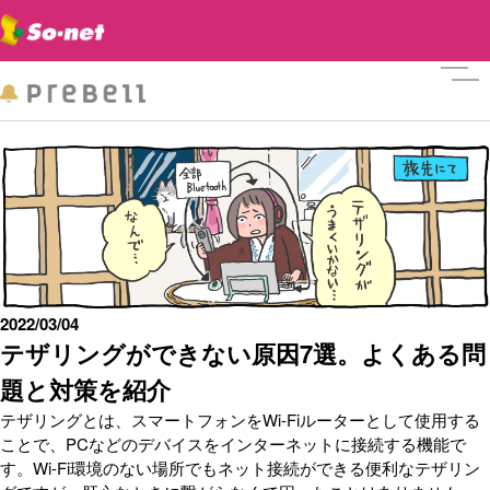
メニ
2022/03/04
テザリングができない原因7選。よくある問
題と対策を紹介
テザリングとは、スマートフォンをWi-Fiルーターとして使用する
ことで、PCなどのデバイスをインターネットに接続する機能で
す。Wi-Fi環境のない場所でもネット接続ができる便利なテザリン